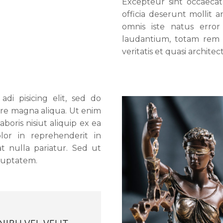
Excepteur sint occaecat
officia deserunt mollit 
omnis iste natus erro
laudantium, totam rem a
veritatis et quasi archite
di pisicing elit, sed do
ore magna aliqua. Ut enim
boris nisiut aliquip ex ea
or in reprehenderit in
at nulla pariatur. Sed ut
oluptatem.