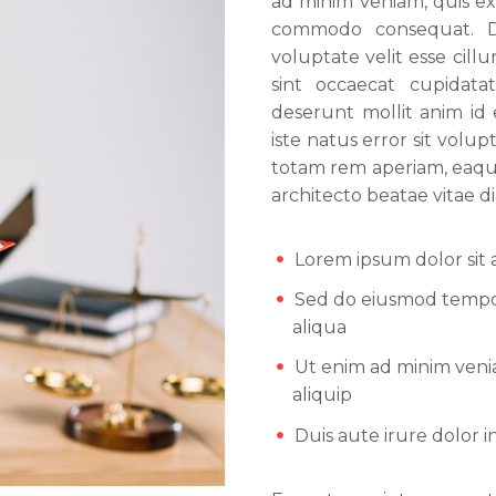
ad minim veniam, quis exe
commodo consequat. Du
voluptate velit esse cill
sint occaecat cupidata
deserunt mollit anim id 
iste natus error sit vo
totam rem aperiam, eaque 
architecto beatae vitae di
Lorem ipsum dolor sit a
Sed do eiusmod tempor
aliqua
Ut enim ad minim venia
aliquip
Duis aute irure dolor i