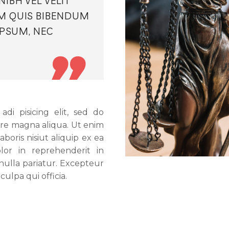
IBH VEL VELIT
M QUIS BIBENDUM
IPSUM, NEC

di pisicing elit, sed do
ore magna aliqua. Ut enim
boris nisiut aliquip ex ea
or in reprehenderit in
 nulla pariatur. Excepteur
culpa qui officia.