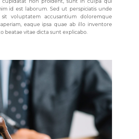
 cupidatat non proident, sunt in culpa qui
anim id est laborum. Sed ut perspiciatis unde
r sit voluptatem accusantium doloremque
periam, eaque ipsa quae ab illo inventore
cto beatae vitae dicta sunt explicabo.