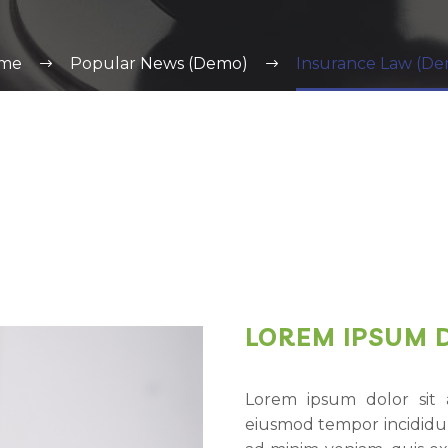
me
Popular News (Demo)
Insurance Law (D
LOREM IPSUM 
Lorem ipsum dolor sit a
eiusmod tempor incididun