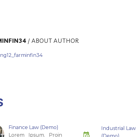
MINFIN34
/ ABOUT AUTHOR
ing12_farminfin34
S
Finance Law (Demo)
Industrial Law
Lorem Ipsum. Proin
(Demo)