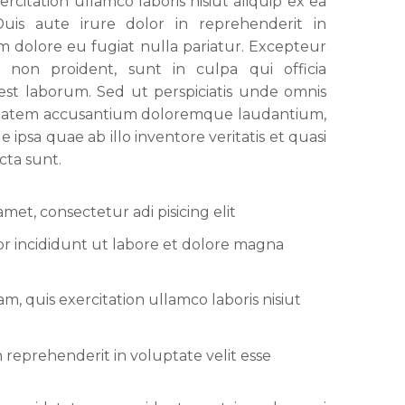
rcitation ullamco laboris nisiut aliquip ex ea
is aute irure dolor in reprehenderit in
um dolore eu fugiat nulla pariatur. Excepteur
t non proident, sunt in culpa qui officia
est laborum. Sed ut perspiciatis unde omnis
luptatem accusantium doloremque laudantium,
ipsa quae ab illo inventore veritatis et quasi
cta sunt.
met, consectetur adi pisicing elit
 incididunt ut labore et dolore magna
m, quis exercitation ullamco laboris nisiut
n reprehenderit in voluptate velit esse