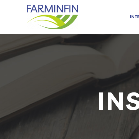
INT
IN